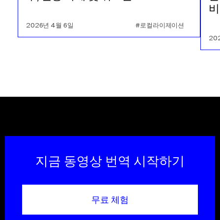
비
2026년 4월 6일
#로컬라이제이션
20
지금 동영상 번역 시작하기
무료 체험