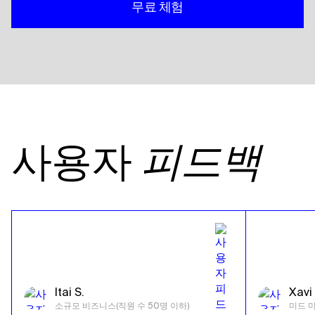
무료 체험
사용자
피드백
Itai S.
Xavi 
소규모 비즈니스(직원 수 50명 이하)
미드 마