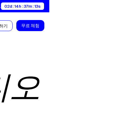
.
02d : 14h : 37m : 12s
무료 체험
약하기
디오