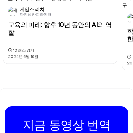
제임스 리치
마케팅 카피라이터
교육의 미래: 향후 10년 동안의 AI의 역
학
할
한
10
최소 읽기
2024년 6월 19일
20
지금 동영상 번역