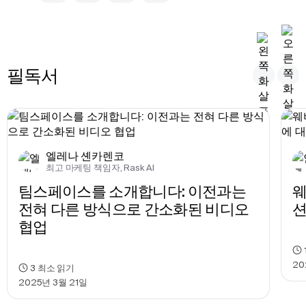
필독서
엘레나 셴카렌코
최고 마케팅 책임자, Rask AI
팀스페이스를 소개합니다: 이전과는 
웨
전혀 다른 방식으로 간소화된 비디오 
션
협업
20
3
최소 읽기
2025년 3월 21일