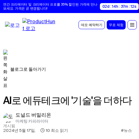
연간 크리에이터 및 크리에이터 프로를 35% 할인된 가격에 만나
02d : 14h : 37m : 11s
보세요. 가격은 곧 변경됩니다!
데모 예약하기
무료 체험
블로그로 돌아가기
AI로 에듀테크에 '기술'을 더하다
도널드 버밀리온
마케팅 카피라이터
게시됨
2024년 5월 17일
,
10
최소 읽기
#뉴스