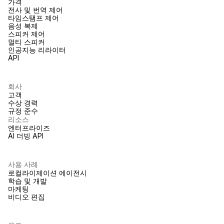
가격
전사 및 번역 제어
타임스탬프 제어
음성 복제
스피커 제어
멀티 스피커
인공지능 리라이터
API
회사
고객
수상 경력
규정 준수
리소스
엔터프라이즈
AI 더빙 API
사용 사례
로컬라이제이션 에이전시
학습 및 개발
마케팅
비디오 편집