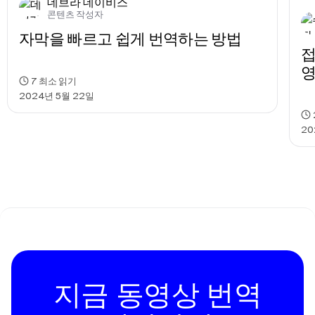
데브라 데이비스
콘텐츠 작성자
자막을 빠르고 쉽게 번역하는 방법
접
영
7
최소 읽기
2024년 5월 22일
20
지금 동영상 번역