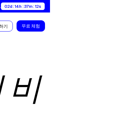
.
02d : 14h : 37m : 12s
무료 체험
약하기
 비